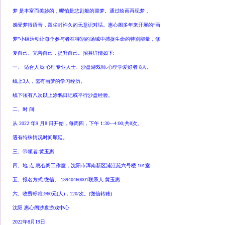
梦 是丰富而美妙的，哪怕是悲剧般的噩梦。通过绘画再现梦，
感受梦得语音，跟尘封许久的无意识对话。惠心阁多年来开展的“画
梦”小组活动让每个参与者在特别的场域中捕捉生命的特别能量，修
复自己、完善自己，提升自己。招募详情如下:
一、 适合人员:心理专业人士、沙盘游戏师.心理学爱好者 8人。
线上3人，需有画梦的学习经历。
线下须有八次以上涂鸦日记或平行沙盘经验。
二、时 间:
从 2022 年9 月8 日开始，每周四，下午 1:30---4:00;共8次。
遇有特殊情况时间顺延。
三、带领者:黄玉惠
四、地 点:惠心阁工作室，沈阳市浑南新区浦江苑六号楼 101室
五、报名方式:微信。 13940460001联系人:黄玉惠
六、收费标准:960元(人)，120/次。(微信转账)
沈阳 惠心阁沙盘游戏中心
2022年8月19日