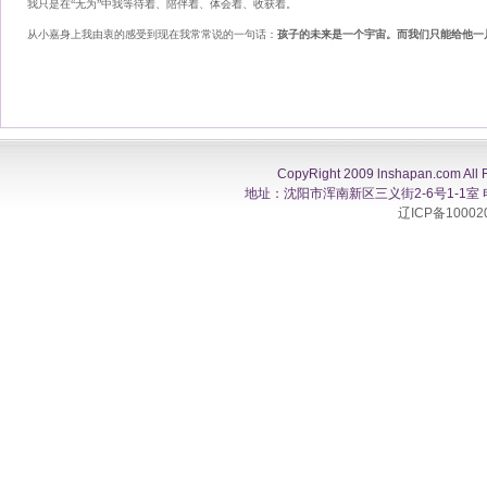
我只是在“无为”中我等待着、陪伴着、体会着、收获着。
从小嘉身上我由衷的感受到现在我常常说的一句话：
孩子的未来是一个宇宙。而我们只能给他一
CopyRight 2009 lnshapan.com All 
地址：沈阳市浑南新区三义街2-6号1-1室 电话：0
辽ICP备10002