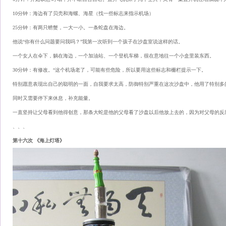
10分钟：海边有了贝壳和海螺、海星（找一些标志来指示机场）
25分钟：有两只螃蟹，一大一小。一条蛇盘在海边。
他说“你有什么问题要问我吗？”我第一次听到一个孩子在沙盘室说这样的话。
一个女人在伞下，躺在海边，一个加油站、一个登机车梯，很在意地往一个小盒里装东西。
30分钟：有修改。“这个机场老了，可能有些危险，所以要用这些标志和栅栏提示一下。
特别愿意表现出自己的聪明的一面，自我要求太高，防御特别严重在这次沙盘中，他用了特别多
同时又需要停下来休息，补充能量。
一直坚持让父母看到他得创意，那条大蛇是他的父母看了沙盘以后他放上去的，因为对父母的反
、、、
第十六次 《海上灯塔》