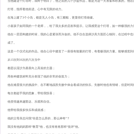
当他建这个灯塔时，我终于明白了，他之前的几个沙盘作品，都是为这一天准备和积累的。他在
灯塔，指挥着他前进。心中有无限的动力。
在海上建了3个小岛，都是无人小岛，有三艘船，更显得灯塔雄健。
小嘉孩子如同我的一个老师，，给了我太多的启发和提示。让我感受这个灯塔，如一种极强的力
他在一层层构建的时候，我的心是紧张而兴奋的。他不仅在选择沙具方面匠心独到，在过程中也
成了。
这是一个仪式化的作品。他在心目中建造了一座很有能量的灯塔，有着极强的力量。能够感觉到
从13次到16次的六次当中
都是以湿沙为基座向上高耸的主题；
用各种建筑材料充分表现了他的非常的创造力；
他在难度很大的挑战中、在不断地战胜失败中体会着成功的快乐。失败时他也有情绪，但是时间
每次都超乎我的想象，带给我惊喜；
他变得越来越豁达、乐观和自信。
他带给我很多快乐和成就感；
他的父母亲总问我“你是怎么弄的，那么神奇”？
我没有他妈妈那样“教育”他，也没有爸爸那样“批评”他。