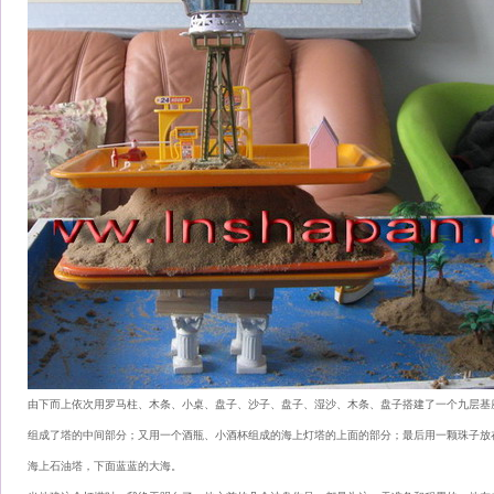
由下而上依次用罗马柱、木条、小桌、盘子、沙子、盘子、湿沙、木条、盘子搭建了一个九层基
组成了塔的中间部分；又用一个酒瓶、小酒杯组成的海上灯塔的上面的部分；最后用一颗珠子放
海上石油塔，下面蓝蓝的大海。