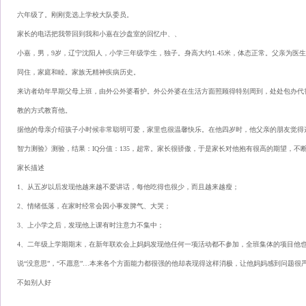
六年级了。刚刚竞选上学校大队委员。
家长的电话把我带回到我和小嘉在沙盘室的回忆中、、
小嘉，男，9岁，辽宁沈阳人，小学三年级学生，独子。身高大约1.45米，体态正常。父亲为医
同住，家庭和睦。家族无精神疾病历史。
来访者幼年早期父母上班，由外公外婆看护。外公外婆在生活方面照顾得特别周到，处处包办代
教的方式教育他。
据他的母亲介绍孩子小时候非常聪明可爱，家里也很温馨快乐。在他四岁时，他父亲的朋友觉得
智力测验》测验，结果：IQ分值：135，超常。家长很骄傲，于是家长对他抱有很高的期望，
家长描述
1、从五岁以后发现他越来越不爱讲话，每他吃得也很少，而且越来越瘦；
2、情绪低落，在家时经常会因小事发脾气、大哭；
3、上小学之后，发现他上课有时注意力不集中；
4、二年级上学期期末，在新年联欢会上妈妈发现他任何一项活动都不参加，全班集体的项目他
说“没意思”，“不愿意”…本来各个方面能力都很强的他却表现得这样消极，让他妈妈感到问题很
不如别人好