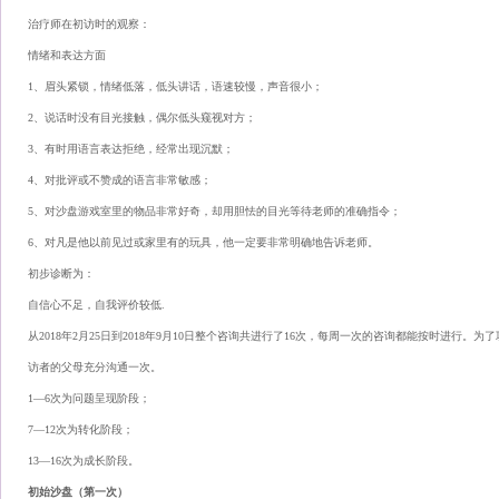
治疗师在初访时的观察：
情绪和表达方面
1、眉头紧锁，情绪低落，低头讲话，语速较慢，声音很小；
2、说话时没有目光接触，偶尔低头窥视对方；
3、有时用语言表达拒绝，经常出现沉默；
4、对批评或不赞成的语言非常敏感；
5、对沙盘游戏室里的物品非常好奇，却用胆怯的目光等待老师的准确指令；
6、对凡是他以前见过或家里有的玩具，他一定要非常明确地告诉老师。
初步诊断为：
自信心不足，自我评价较低.
从2018年2月25日到2018年9月10日整个咨询共进行了16次，每周一次的咨询都能按时进行
访者的父母充分沟通一次。
1—6次为问题呈现阶段；
7—12次为转化阶段；
13—16次为成长阶段。
初始沙盘（第一次）