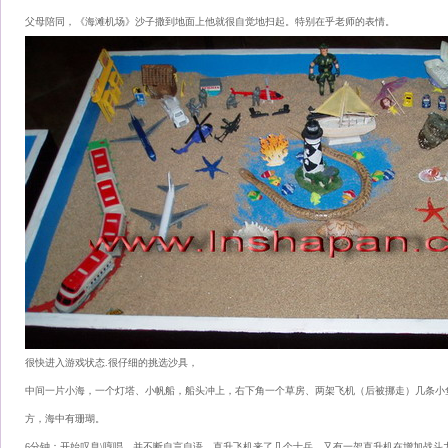
父母陪同，《海滩机场》沙子撒到地面上他就很自觉地扫起。特别在乎老师的表情。
很快进入游戏状态.很仔细的挑选沙具，
中间一片小海，一个灯塔、小帆船，船头冲上，右下角一个草房、两架飞机（后被挪走）几条小
方，海中有珊瑚。
6分钟：开始叹息\哼唱，并不断自言自语。直升飞机来了几个士兵，又有一架直升机在增加战斗